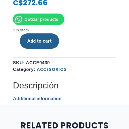
C$
272.66
Cotizar producto
1 in stock
Add to cart
SOPORTE
DE
CELULAR
SKU:
ACCE0430
PARA
ACCESORIOS
Category:
AUTO
TELESCOPIC
Descripción
ARG-
AC-
0310BK
Additional information
quantity
RELATED PRODUCTS