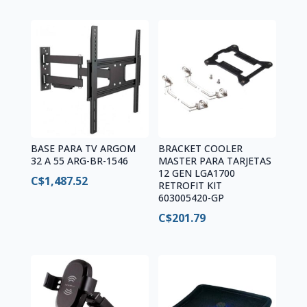
BASE PARA TV ARGOM
BRACKET COOLER
32 A 55 ARG-BR-1546
MASTER PARA TARJETAS
12 GEN LGA1700
C$
1,487.52
RETROFIT KIT
603005420-GP
C$
201.79