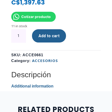
C$
1,397.63
Cotizar producto
11 in stock
ENCAPSULADOR
Add to cart
M.2
SATA
/
PCIe
SKU:
ACCE0661
SSD
ACCESORIOS
Category:
ADATA
AEC700GU32G2-
Descripción
CGY
quantity
Additional information
RELATED PRODUCTS