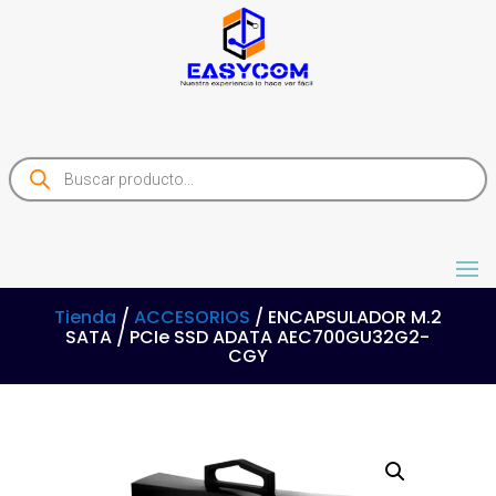
Products
search
Tienda
/
ACCESORIOS
/ ENCAPSULADOR M.2
SATA / PCIe SSD ADATA AEC700GU32G2-
CGY