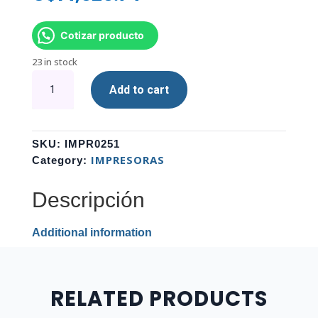
Cotizar producto
23 in stock
IMPRESORA
Add to cart
EPSON
MULTIFUNCIONAL
L5590
ADF
SKU:
IMPR0251
-
IMPRESORAS
Category:
FAX-
WIFI
Descripción
quantity
Additional information
RELATED PRODUCTS